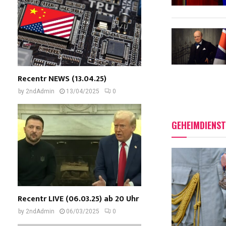
Recentr NEWS (13.04.25)
by
2ndAdmin
13/04/2025
0
GEHEIMDIENST
Recentr LIVE (06.03.25) ab 20 Uhr
by
2ndAdmin
06/03/2025
0