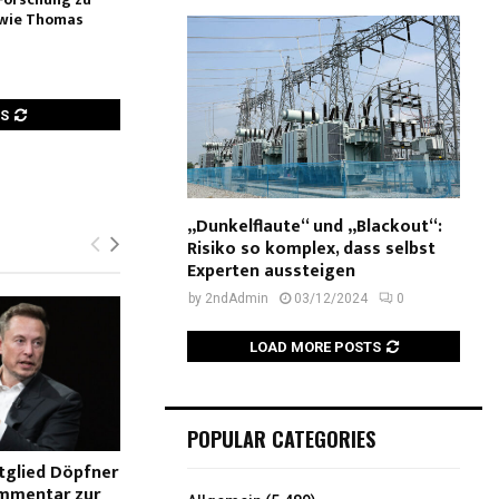
 wie Thomas
TS
„Dunkelflaute“ und „Blackout“:
Risiko so komplex, dass selbst
Experten aussteigen
by
2ndAdmin
03/12/2024
0
LOAD MORE POSTS
POPULAR CATEGORIES
tglied Döpfner
mmentar zur