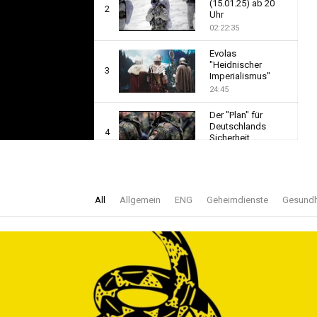
(15.01.25) ab 20
2
Uhr
02:22:35
Thumbnail
Evolas
youtube
"Heidnischer
3
Imperialismus"
24:45
Thumbnail
Der "Plan" für
youtube
Deutschlands
4
Sicherheit
29:04
Thumbnail
youtube
All
Allgemein
ENG
Geheimdienste
Gesundh