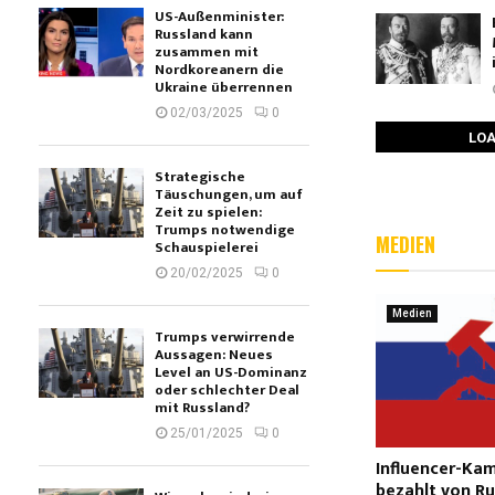
US-Außenminister:
Russland kann
zusammen mit
Nordkoreanern die
Ukraine überrennen
02/03/2025
0
LOA
Strategische
Täuschungen, um auf
Zeit zu spielen:
Trumps notwendige
MEDIEN
Schauspielerei
20/02/2025
0
Medien
Trumps verwirrende
Aussagen: Neues
Level an US-Dominanz
oder schlechter Deal
mit Russland?
25/01/2025
0
Influencer-Ka
bezahlt von R