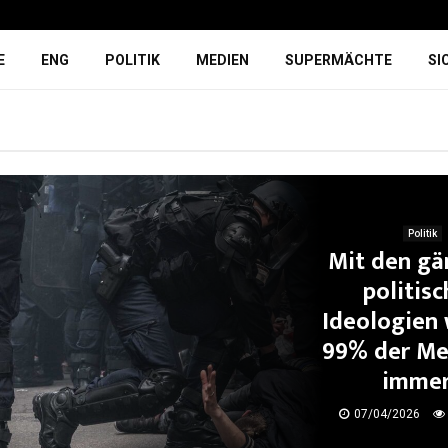
E
ENG
POLITIK
MEDIEN
SUPERMÄCHTE
SI
Politik
Mit den gä
politis
Ideologien
99% der Me
immer.
07/04/2026