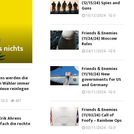
(12/15/24) Spies and
Guns
15/12/2024
0
Friends & Enemies
(11/24/24) Moscow
Rules
s nichts
24/11/2024
0
Friends & Enemies
(11/10/24) New
ans werden die
governments for US
n Wähler immer
and Germany
Neue reinlegen
10/11/2024
0
0
401
Friends & Enemies
(11/03/24) Call of
Erik Ahrens
Foofy – Rainbow Ops
nfach die rechte
03/11/2024
0