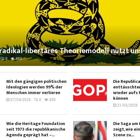
adikal-libertäres Theoriemodell nützt un
0
493
Mit den gängigen politischen
Die Republic
Ideologien werden 99% der
enttäuschte
Menschen immer verlieren
wieder aufs 
können
07/04/2026
0
435
21/03/2026
Wie die Heritage Foundation
Die Saga um 
seit 1973 die republikanische
zeigt, wie ei
Agenda geprägt hat –...
Szene zu...