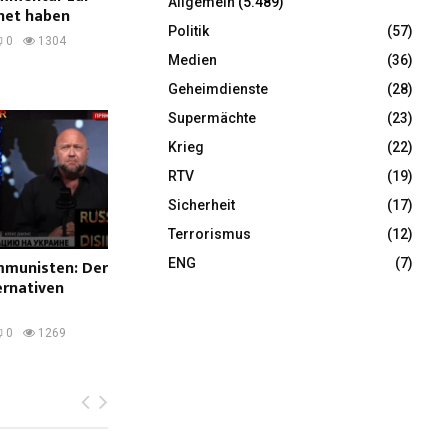
Allgemein
(5.489)
net haben
Politik
(57)
0
1304
Medien
(36)
Geheimdienste
(28)
Supermächte
(23)
Krieg
(22)
RTV
(19)
Sicherheit
(17)
Terrorismus
(12)
munisten: Der
ENG
(7)
ernativen
0
1269