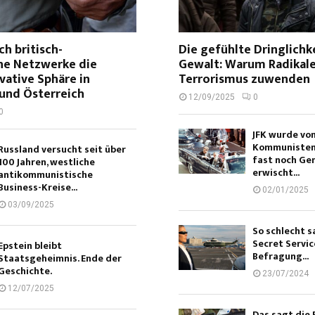
ch britisch-
Die gefühlte Dringlichk
che Netzwerke die
Gewalt: Warum Radikale
vative Sphäre in
Terrorismus zuwenden
und Österreich
12/09/2025
0
0
JFK wurde vo
Kommunisten 
Russland versucht seit über
fast noch Ge
100 Jahren, westliche
erwischt...
antikommunistische
Business-Kreise...
02/01/2025
03/09/2025
So schlecht s
Secret Servic
Epstein bleibt
Befragung...
Staatsgeheimnis. Ende der
Geschichte.
23/07/2024
12/07/2025
Das sagt die 