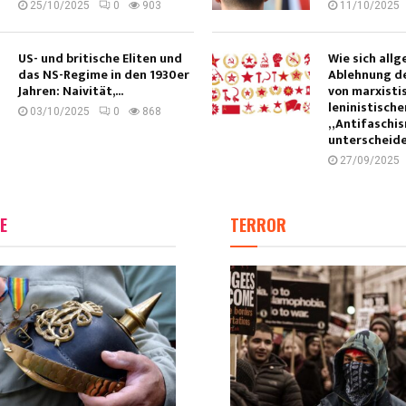
25/10/2025
0
903
11/10/2025
US- und britische Eliten und
Wie sich all
das NS-Regime in den 1930er
Ablehnung d
Jahren: Naivität,...
von marxisti
leninistisch
03/10/2025
0
868
„Antifaschi
unterscheide
27/09/2025
E
TERROR