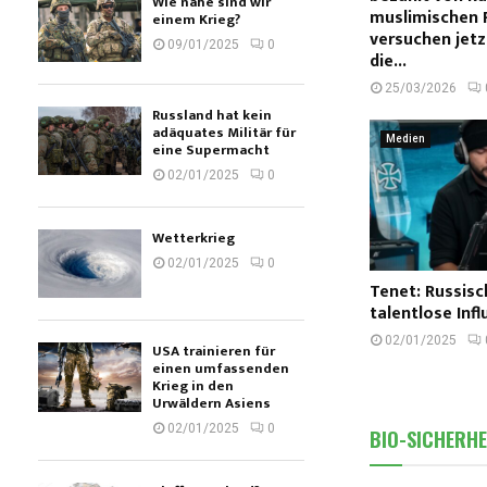
Wie nahe sind wir
muslimischen 
einem Krieg?
versuchen jet
09/01/2025
0
die...
25/03/2026
Russland hat kein
adäquates Militär für
Medien
eine Supermacht
02/01/2025
0
Wetterkrieg
02/01/2025
0
Tenet: Russisc
talentlose Inf
02/01/2025
USA trainieren für
einen umfassenden
Krieg in den
Urwäldern Asiens
02/01/2025
0
BIO-SICHERHE