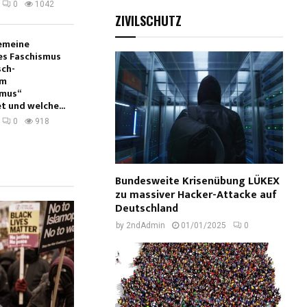
0
1042
ZIVILSCHUTZ
gemeine
es Faschismus
sch-
em
smus“
t und welche...
0
918
Bundesweite Krisenübung LÜKEX
zu massiver Hacker-Attacke auf
Deutschland
by
2ndAdmin
01/01/2025
0