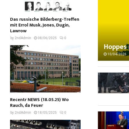
Das russische Bilderberg-Treffen
mit Errol Musk, Jones, Dugin,
Lawrow
by
2ndAdmin
08/06/2025
0
Hoppes r
10/04/2026
Recentr NEWS (18.05.25) Wo
Rauch, da Feuer
by
2ndAdmin
18/05/2025
0