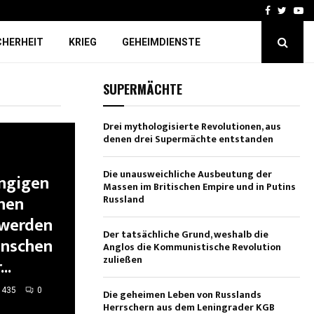
Facebook
Twitte
Yo
CHERHEIT
KRIEG
GEHEIMDIENSTE
SUPERMÄCHTE
Drei mythologisierte Revolutionen, aus
denen drei Supermächte entstanden
Die unausweichliche Ausbeutung der
ngigen
Massen im Britischen Empire und in Putins
chen
Russland
 werden
Der tatsächliche Grund, weshalb die
nschen
Anglos die Kommunistische Revolution
zuließen
..
435
0
Die geheimen Leben von Russlands
Herrschern aus dem Leningrader KGB