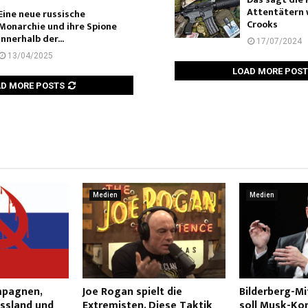
Attentätern
Eine neue russische
Crooks
Monarchie und ihre Spione
innerhalb der...
17/07/2024
13/04/2025
LOAD MORE POS
D MORE POSTS
Medien
Medien
mpagnen,
Joe Rogan spielt die
Bilderberg-Mi
ussland und
Extremisten. Diese Taktik
soll Musk-Ko