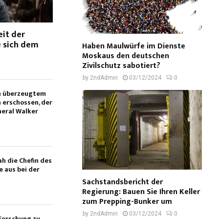
eit der
 sich dem
Haben Maulwürfe im Dienste
Moskaus den deutschen
Zivilschutz sabotiert?
by
2ndAdmin
03/12/2024
0
n überzeugtem
erschossen, der
neral Walker
ah die Chefin des
e aus bei der
Sachstandsbericht der
Regierung: Bauen Sie Ihren Keller
zum Prepping-Bunker um
by
2ndAdmin
03/12/2024
0
Forschung zu