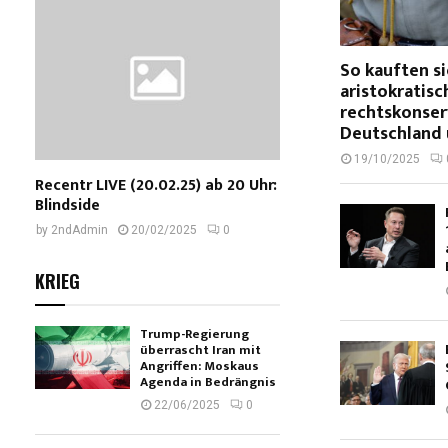
So kauften si
aristokratis
rechtskonser
Deutschland 
19/10/2025
Recentr LIVE (20.02.25) ab 20 Uhr:
Blindside
by
2ndAdmin
20/02/2025
0
KRIEG
Trump-Regierung
überrascht Iran mit
Angriffen: Moskaus
Agenda in Bedrängnis
22/06/2025
0