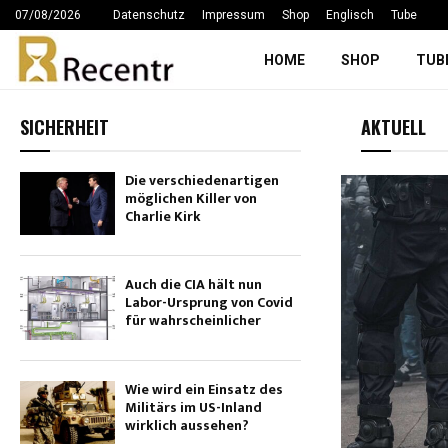
07/08/2026
Datenschutz
Impressum
Shop
Englisch
Tube
HOME
SHOP
TUB
SICHERHEIT
AKTUELL
Die verschiedenartigen
möglichen Killer von
Charlie Kirk
Politik
Hoppes radikal-
Auch die CIA hält nun
libertäres
Labor-Ursprung von Covid
für wahrscheinlicher
Theoriemodell
nützt uns nichts
Wie wird ein Einsatz des
10/04/2026
493
0
Militärs im US-Inland
wirklich aussehen?