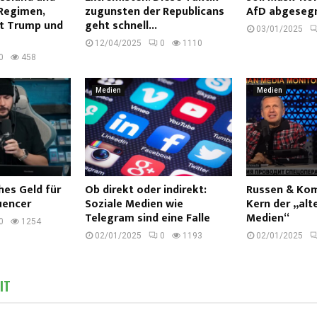
Regimen,
zugunsten der Republicans
AfD abgeseg
zt Trump und
geht schnell...
03/01/2025
12/04/2025
0
1110
0
458
Medien
Medien
hes Geld für
Ob direkt oder indirekt:
Russen & Kom
luencer
Soziale Medien wie
Kern der „alt
Telegram sind eine Falle
Medien“
0
1254
02/01/2025
0
1193
02/01/2025
IT