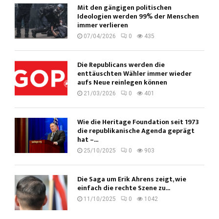
Mit den gängigen politischen
Ideologien werden 99% der Menschen
immer verlieren
07/04/2026
0
435
Die Republicans werden die
enttäuschten Wähler immer wieder
aufs Neue reinlegen können
21/03/2026
0
401
Wie die Heritage Foundation seit 1973
die republikanische Agenda geprägt
hat –...
25/10/2025
0
903
Die Saga um Erik Ahrens zeigt, wie
einfach die rechte Szene zu...
11/10/2025
0
1042