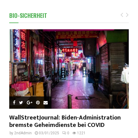
BIO-SICHERHEIT
WallStreetJournal: Biden-Administration
bremste Geheimdienste bei COVID
by
2ndAdmin
03/01/2025
0
1221