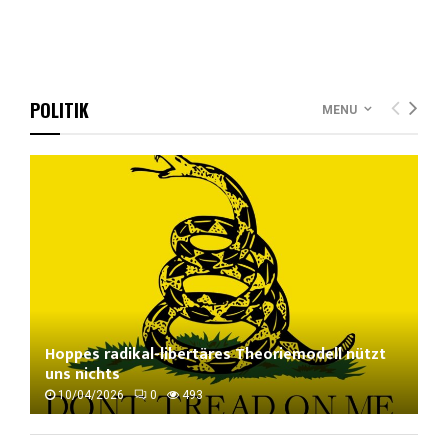
POLITIK
MENU
Hoppes radikal-libertäres Theoriemodell nützt
uns nichts
10/04/2026
0
493