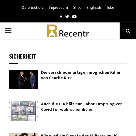
Datenschutz
Impressum
Shop
Englisch
Tube
Facebook
Twitter
Youtube
PRIMARY
MENU
SICHERHEIT
Die verschiedenartigen möglichen Killer
von Charlie Kirk
Auch die CIA hält nun Labor-Ursprung von
Covid für wahrscheinlicher
Wie wird ein Einsatz des Militärs im US-