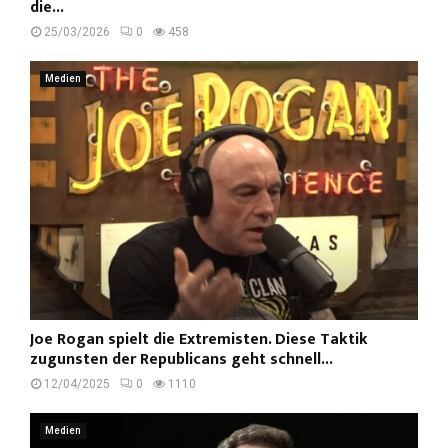
die...
25/03/2026
0
458
Medien
Joe Rogan spielt die Extremisten. Diese Taktik
zugunsten der Republicans geht schnell...
12/04/2025
0
1110
Medien