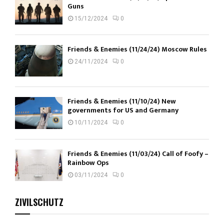
Guns
15/12/2024
0
Friends & Enemies (11/24/24) Moscow Rules
24/11/2024
0
Friends & Enemies (11/10/24) New
governments for US and Germany
10/11/2024
0
Friends & Enemies (11/03/24) Call of Foofy –
Rainbow Ops
03/11/2024
0
ZIVILSCHUTZ