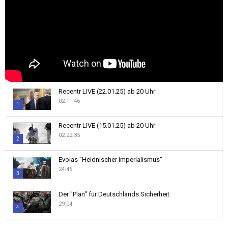
Recentr LIVE (22.01.25) ab 20 Uhr
02:11:46
1
Thumbnail
Recentr LIVE (15.01.25) ab 20 Uhr
youtube
02:22:35
2
Thumbnail
Evolas "Heidnischer Imperialismus"
youtube
24:45
3
Thumbnail
Der "Plan" für Deutschlands Sicherheit
youtube
29:04
4
Thumbnail