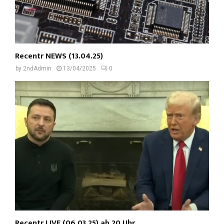
Recentr NEWS (13.04.25)
by
2ndAdmin
13/04/2025
0
Recentr LIVE (06.03.25) ab 20 Uhr