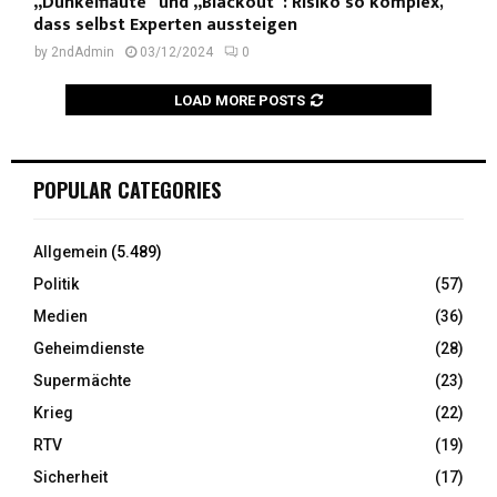
„Dunkelflaute“ und „Blackout“: Risiko so komplex,
dass selbst Experten aussteigen
by
2ndAdmin
03/12/2024
0
LOAD MORE POSTS
POPULAR CATEGORIES
Allgemein
(5.489)
Politik
(57)
Medien
(36)
Geheimdienste
(28)
Supermächte
(23)
Krieg
(22)
RTV
(19)
Sicherheit
(17)