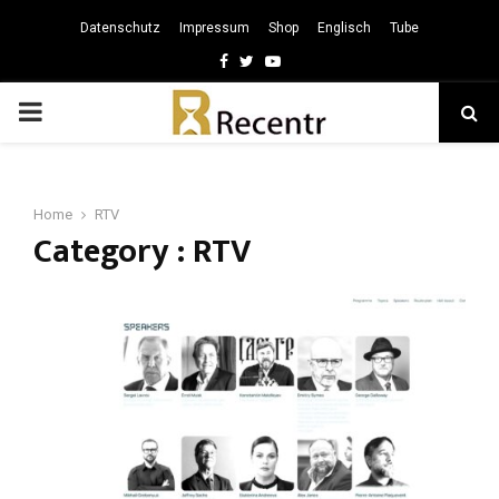
Datenschutz
Impressum
Shop
Englisch
Tube
Facebook
Twitter
Youtube
PRIMARY
MENU
Home
RTV
Category : RTV