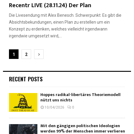
Recentr LIVE (28.11.24) Der Plan
Die Livesendung mit Alex Benesch. Schwerpunkt: Es gibt die
Absichtsbekundungen, einen Plan zu erstellen um ein
Konzept zu erdenken, welches vielleicht irgendwann
irgendwie umgesetzt wird,...
Seitennummerierung
1
2
der
Beiträge
RECENT POSTS
Hoppes radikal-libertäres Theoriemodell
nützt uns nichts
10/04/2026
0
Mit den gängigen politischen Ideologien
werden 99% der Menschen immer verlieren