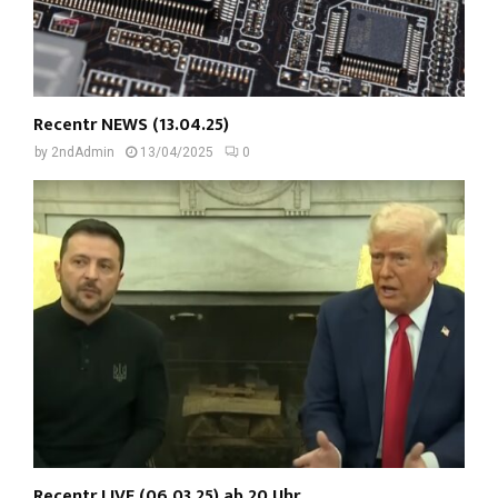
Recentr NEWS (13.04.25)
by
2ndAdmin
13/04/2025
0
Recentr LIVE (06.03.25) ab 20 Uhr