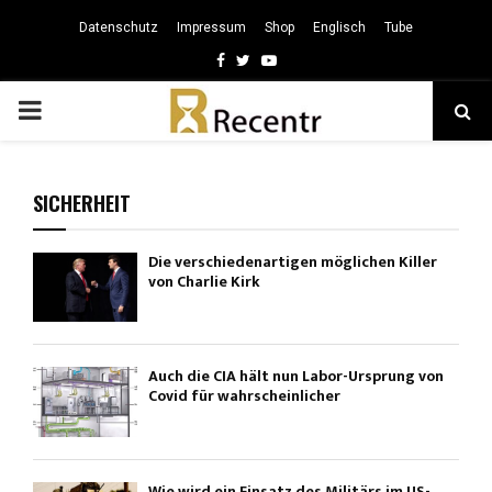
Datenschutz
Impressum
Shop
Englisch
Tube
Facebook
Twitter
Youtube
PRIMARY
MENU
SICHERHEIT
Die verschiedenartigen möglichen Killer
von Charlie Kirk
Auch die CIA hält nun Labor-Ursprung von
Covid für wahrscheinlicher
Wie wird ein Einsatz des Militärs im US-