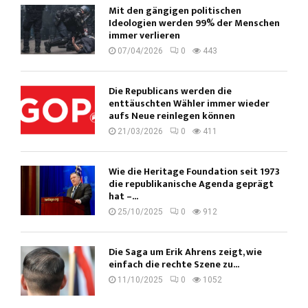
Mit den gängigen politischen
Ideologien werden 99% der Menschen
immer verlieren
07/04/2026
0
443
Die Republicans werden die
enttäuschten Wähler immer wieder
aufs Neue reinlegen können
21/03/2026
0
411
Wie die Heritage Foundation seit 1973
die republikanische Agenda geprägt
hat –...
25/10/2025
0
912
Die Saga um Erik Ahrens zeigt, wie
einfach die rechte Szene zu...
11/10/2025
0
1052