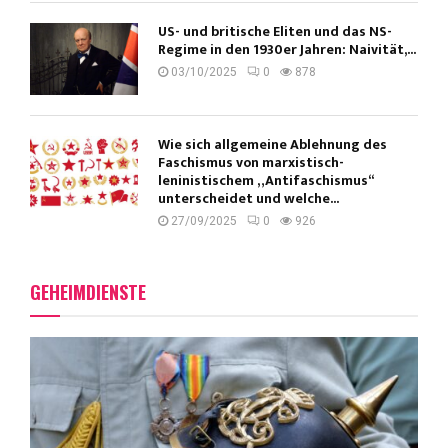
US- und britische Eliten und das NS-
Regime in den 1930er Jahren: Naivität,...
03/10/2025
0
878
Wie sich allgemeine Ablehnung des
Faschismus von marxistisch-
leninistischem „Antifaschismus“
unterscheidet und welche...
27/09/2025
0
926
GEHEIMDIENSTE