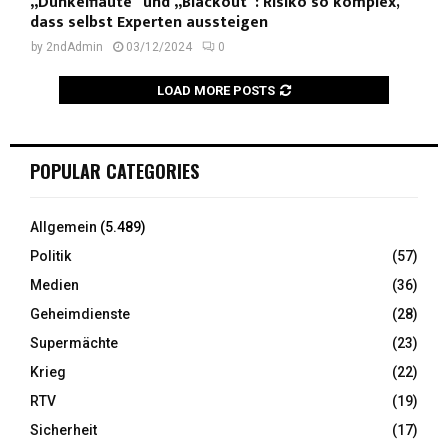
„Dunkelflaute“ und „Blackout“: Risiko so komplex,
dass selbst Experten aussteigen
by
2ndAdmin
03/12/2024
0
LOAD MORE POSTS
POPULAR CATEGORIES
Allgemein
(5.489)
Politik
(57)
Medien
(36)
Geheimdienste
(28)
Supermächte
(23)
Krieg
(22)
RTV
(19)
Sicherheit
(17)