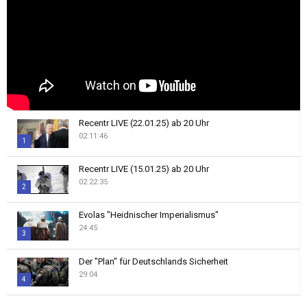
Recentr LIVE (22.01.25) ab 20 Uhr
02:11:46
1
Thumbnail
Recentr LIVE (15.01.25) ab 20 Uhr
youtube
02:22:35
2
Thumbnail
Evolas "Heidnischer Imperialismus"
youtube
24:45
3
Thumbnail
Der "Plan" für Deutschlands Sicherheit
youtube
29:04
4
Thumbnail