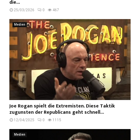
die...
25/03/2026
0
467
Medien
Joe Rogan spielt die Extremisten. Diese Taktik
zugunsten der Republicans geht schnell...
12/04/2025
0
1115
Medien