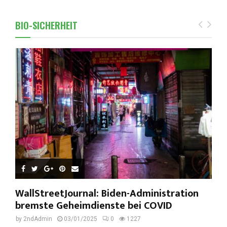
BIO-SICHERHEIT
WallStreetJournal: Biden-Administration
bremste Geheimdienste bei COVID
by
2ndAdmin
03/01/2025
0
1227