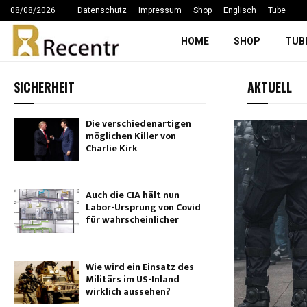
08/08/2026
Datenschutz
Impressum
Shop
Englisch
Tube
HOME
SHOP
TUB
SICHERHEIT
AKTUELL
Die verschiedenartigen
möglichen Killer von
Charlie Kirk
ikal-
Auch die CIA hält nun
res
Labor-Ursprung von Covid
für wahrscheinlicher
dell
nichts
Wie wird ein Einsatz des
499
0
Militärs im US-Inland
wirklich aussehen?