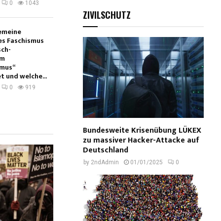
0
1043
ZIVILSCHUTZ
gemeine
es Faschismus
sch-
em
smus“
t und welche...
0
919
Bundesweite Krisenübung LÜKEX
zu massiver Hacker-Attacke auf
Deutschland
by
2ndAdmin
01/01/2025
0