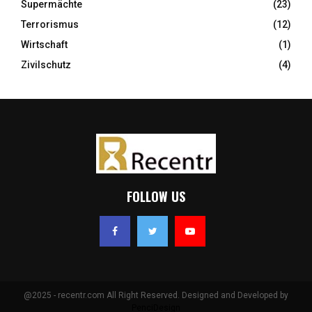
Supermächte
(23)
Terrorismus
(12)
Wirtschaft
(1)
Zivilschutz
(4)
FOLLOW US
@2025 - recentr.com All Right Reserved. Designed and Developed by
PenciDesign