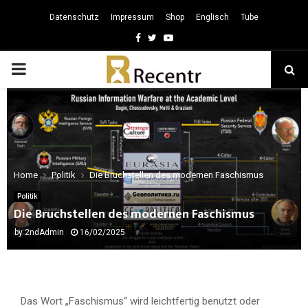
Datenschutz
Impressum
Shop
Englisch
Tube
Facebook
Twitter
Youtube
PRIMARY
MENU
Home
Politik
Die Bruchstellen des modernen Faschismus
Politik
Die Bruchstellen des modernen Faschismus
by
2ndAdmin
16/02/2025
Das Wort „Faschismus“ wird leichtfertig benutzt oder