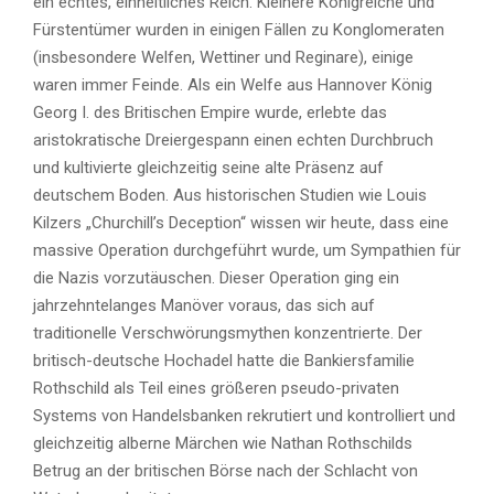
ein echtes, einheitliches Reich. Kleinere Königreiche und
Fürstentümer wurden in einigen Fällen zu Konglomeraten
(insbesondere Welfen, Wettiner und Reginare), einige
waren immer Feinde. Als ein Welfe aus Hannover König
Georg I. des Britischen Empire wurde, erlebte das
aristokratische Dreiergespann einen echten Durchbruch
und kultivierte gleichzeitig seine alte Präsenz auf
deutschem Boden. Aus historischen Studien wie Louis
Kilzers „Churchill’s Deception“ wissen wir heute, dass eine
massive Operation durchgeführt wurde, um Sympathien für
die Nazis vorzutäuschen. Dieser Operation ging ein
jahrzehntelanges Manöver voraus, das sich auf
traditionelle Verschwörungsmythen konzentrierte. Der
britisch-deutsche Hochadel hatte die Bankiersfamilie
Rothschild als Teil eines größeren pseudo-privaten
Systems von Handelsbanken rekrutiert und kontrolliert und
gleichzeitig alberne Märchen wie Nathan Rothschilds
Betrug an der britischen Börse nach der Schlacht von