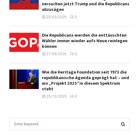
versuchen jetzt Trump und die Republicans
abzusägen
25/03/2026
0
Die Republicans werden die enttäuschten
Wähler immer wieder aufs Neue reinlegen
können
21/03/2026
0
Wie die Heritage Foundation seit 1973 die
republikanische Agenda geprägt hat – und
wo „Projekt 2025“ in diesem Spektrum
steht
25/10/2025
0
S
e
a
S