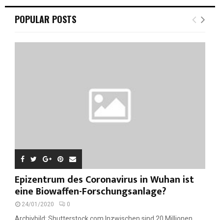
r
c
E
POPULAR POSTS
h
f
A
o
r
R
:
C
H
Epizentrum des Coronavirus in Wuhan ist
eine Biowaffen-Forschungsanlage?
24/01/2020
0
Archivbild: Shutterstock.com Inzwischen sind 20 Millionen