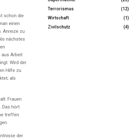
Terrorismus
(12)
t schon die
Wirtschaft
(1)
 man einen
Zivilschutz
(4)
n. Anreize zu
Als nächstes
uen
 aus Arbeit
ngt. Wird der
en Hilfe zu
tet; als
alt: Frauen
. Das hört
he treffen
gen.
ntnisse der