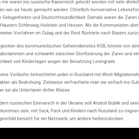
 mir waren ins russische Kaiserreich gelockt worden mit sehr ähnlic
n wie sie heute gemacht werden: Christlich-konservative Lebensfo
he Gelegenheiten und Deutschfreundlichkeit. Damals waren die Zaren
 Häusern Schleswig-Holstein und Hessen. Als die Kommunisten übe
 meiner Vorfahren im Gulag und der Rest flüchtete nach Bayern zurüc
 Urgestein des kommunistischen Geheimdienstes KGB, könnte von de
n abstammen und schwankt zwischen Glorifizierung der Zaren und ei
ichkeit seit Kindertagen wegen der Besatzung Leningrads.
eine Vorläufer betrachteten jeden in Russland mit West-Migrationsh
kten als Bedrohung. Zeitweise verfrachtete man sie einfach ins Gul
 sie als Untertanen dritter Klasse.
em russischen Einmarsch in der Ukraine soll Anatoli Bublik und sein
gekommen sein, mit Sack, Pack und Kindern nach Russland zu migriere
geschild benutzt für ein Netzwerk, um andere herbeizulocken.