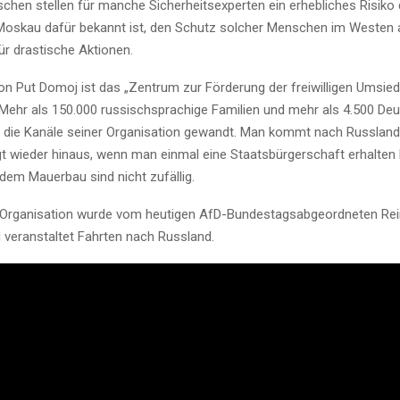
chen stellen für manche Sicherheitsexperten ein erhebliches Risiko 
 Moskau dafür bekannt ist, den Schutz solcher Menschen im Westen
ür drastische Aktionen.
ion Put Domoj ist das „Zentrum zur Förderung der freiwilligen Umsie
 Mehr als 150.000 russischsprachige Familien und mehr als 4.500 De
n die Kanäle seiner Organisation gewandt. Man kommt nach Russland 
t wieder hinaus, wenn man einmal eine Staatsbürgerschaft erhalten h
dem Mauerbau sind nicht zufällig.
-Organisation wurde vom heutigen AfD-Bundestagsabgeordneten Rei
 veranstaltet Fahrten nach Russland.