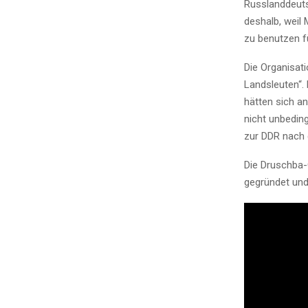
Russlanddeuts
deshalb, weil
zu benutzen f
Die Organisat
Landsleuten“.
hätten sich a
nicht unbeding
zur DDR nach 
Die Druschba
gegründet und