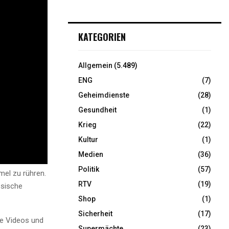
KATEGORIEN
Allgemein
(5.489)
ENG
(7)
Geheimdienste
(28)
Gesundheit
(1)
Krieg
(22)
Kultur
(1)
Medien
(36)
Politik
(57)
mel zu rühren.
RTV
(19)
ssische
Shop
(1)
Sicherheit
(17)
se Videos und
Supermächte
(23)