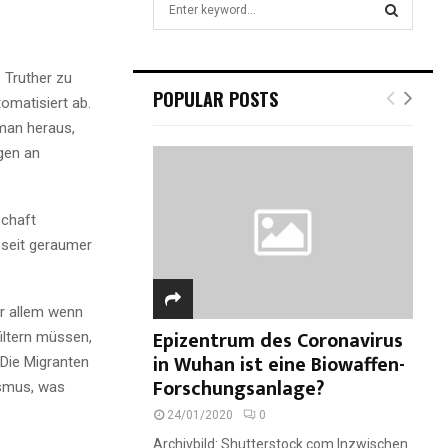
S
e
a
S
r
 Truther zu
c
E
POPULAR POSTS
tomatisiert ab.
h
f
man heraus,
A
o
gen an
r
R
:
C
schaft
 seit geraumer
H
or allem wenn
Epizentrum des Coronavirus
iltern müssen,
in Wuhan ist eine Biowaffen-
 Die Migranten
Forschungsanlage?
ismus, was
24/01/2020
0
Archivbild: Shutterstock.com Inzwischen