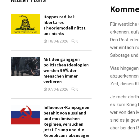
Komme
Hoppes radikal-
libertäres
Für westliche 
Theoriemodell nützt
erkennen, aufz
uns nichts
Den Rest erle
10/04/2026
0
wer einfach n
Sabotage und S
Mit den gängigen
politischen Ideologien
Was hingegen 
werden 99% der
Menschen immer
abzuerkennen.
verlieren
Zeit, dieses K
07/04/2026
0
Je mehr dorth
es zum Krieg 
Influencer-Kampagnen,
wer von den Mi
bezahlt von Russland
und muslimischen
sind es ja ge
Regimen, versuchen
aber bei den R
jetzt Trump und die
Republicans abzusägen