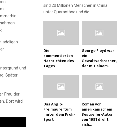
hen
sind 20 Millionen Menschen in China
rm,
unter Quarantäne und die...
 immerhin
rnahmen,
k.
m adeligen
ner
Die
George Floyd war
kommentierten
ein
Nachrichten des
Gewaltverbrecher,
Tages
der mit einem...
intergrund und
ag. Später
er Frau der
n. Dort wird
Das Anglo-
Roman von
Freimaurertum
amerikanischem
hinter dem Profi-
Bestseller-Autor
Sport
von 1981 dreht
sich...