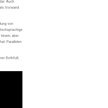
dar. Auch
 als Vorwand
dlung von
utschsprachige
hinein, aber
at. Parallelen
ner Rothfuß