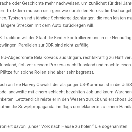
rache oder Geschichte mehr nachweisen, um zunächst für drei Jahr
en. Trotzdem müssen sie irgendwie durch den Bürokratie-Dschungel
n. Typisch sind ständige Schmiergeldzahlungen, die man leisten mu
längere Strecken mit dem Auto zurücklegen will.
B-Tradition will der Staat die Kinder kontrollieren und in die Neuaufla
wängen. Parallelen zur DDR sind nicht zufällig.
 EU-Abgeordnete Bela Kovacs aus Ungarn, rechtskräftig zu Haft veru
Russland, floh vor seinem Prozess nach Russland und machte einen a
Plätze für solche Rollen sind aber sehr begrenzt.
sich an Lee Harvey Oswald, der als junger US-Kommunist in die UdSS
Tode langweilte mit einem schlecht bezahlten Job und kaum Warena
hkeiten. Letztendlich reiste er in den Westen zurück und erschoss Jo
ufhin die Sowjetpropaganda ihn flugs umdeklarierte zu einem Handl
roniert davon, „unser Volk nach Hause zu holen.“ Die sogenannten