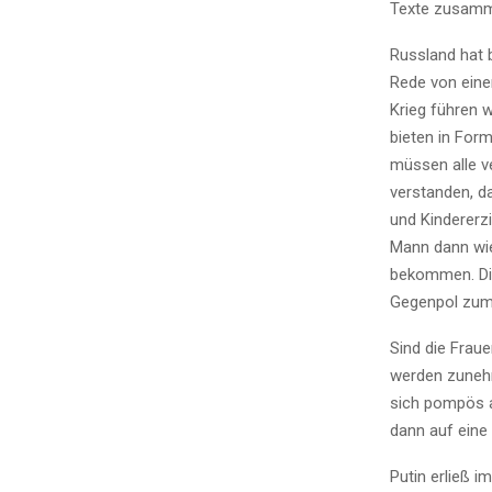
Texte zusam
Russland hat 
Rede von eine
Krieg führen w
bieten in For
müssen alle v
verstanden, d
und Kindererzi
Mann dann wie
bekommen. Die
Gegenpol zu
Sind die Fraue
werden zunehm
sich pompös a
dann auf eine
Putin erließ 