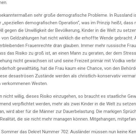
men.
bekanntermaßen sehr große demografische Probleme. In Russland is
r „speziellen demografischen Operation“, was im Prinzip heißt, dass
ill gegen die Unwilligkeit der Bevölkerung, Kinder in die Welt zu setze
m von Geldzahlungen hat nicht wirklich die erhoffte Wende gebracht. 
erbleibenden Frauenrechte dran glauben. Immer mehr russische Fra
ass das Risiko zu groß ist, an einen Mann zu geraten, der dem Stress
ehung nicht gewachsen ist und seine Freizeit primär mit Vodka verbri
derholt gewalttätig, hat die Frau kaum eine Chance, von den Behörd
se desaströsen Zustände werden als christlich-konservativ vermark
m verkommenen Westen.
n nicht willig, dieses Risiko einzugehen, so braucht es staatliche Gew
end verpflichtet werden, mehr als zwei Kinder in die Welt zu setzen
n, wird aber für die Männer zur Dauerbelastung. Die markigen Sprüc
 Realität, die sie nicht mehr managen können. Mitgehangen, mitgefan
im Sommer das Dekret Nummer 702: Ausländer müssen nun keine Ken