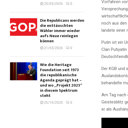
Vorfahren von
25/03/2026
0
Versprechunge
wirtschaftlic
Die Republicans werden
noch aus den
die enttäuschten
Wähler immer wieder
landete einer
aufs Neue reinlegen
können
Putin ist ein
21/03/2026
0
Clan Putiyati
Deutschfeindl
Wie die Heritage
Der KGB und s
Foundation seit 1973
die republikanische
Auslandskonta
Agenda geprägt hat –
behandelte man
und wo „Projekt 2025“
in diesem Spektrum
Am Tag nach d
steht
Geistesblitz 
25/10/2025
0
er als Aushän