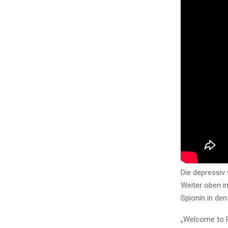
Die depressiv 
Weiter oben i
Spionin in de
„Welcome to R