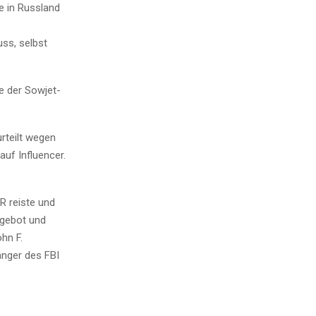
e in Russland
ss, selbst
ge der Sowjet-
rteilt wegen
uf Influencer.
R reiste und
ngebot und
hn F.
anger des FBI