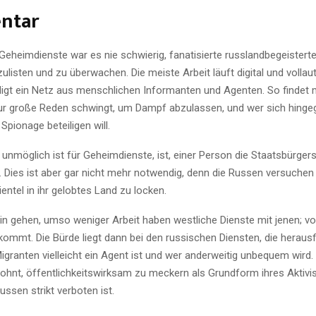
ntar
Geheimdienste war es nie schwierig, fanatisierte russlandbegeisterte
ulisten und zu überwachen. Die meiste Arbeit läuft digital und vollau
digt ein Netz aus menschlichen Informanten und Agenten. So findet 
ur große Reden schwingt, um Dampf abzulassen, und wer sich hinge
pionage beteiligen will.
unmöglich ist für Geheimdienste, ist, einer Person die Staatsbürger
 Dies ist aber gar nicht mehr notwendig, denn die Russen versuchen
lientel in ihr gelobtes Land zu locken.
in gehen, umso weniger Arbeit haben westliche Dienste mit jenen; v
kommt. Die Bürde liegt dann bei den russischen Diensten, die herausf
granten vielleicht ein Agent ist und wer anderweitig unbequem wird.
wohnt, öffentlichkeitswirksam zu meckern als Grundform ihres Aktiv
ussen strikt verboten ist.