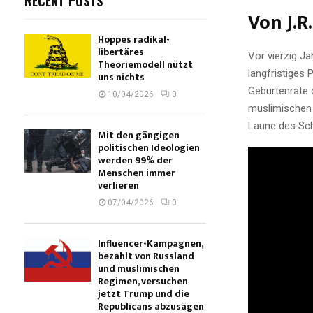
RECENT POSTS
Von J.R
Hoppes radikal-
libertäres
Vor vierzig J
Theoriemodell nützt
langfristiges
uns nichts
Geburtenrate 
10/04/2026
0
muslimischen 
Laune des Sch
Mit den gängigen
politischen Ideologien
werden 99% der
Menschen immer
verlieren
07/04/2026
0
Influencer-Kampagnen,
bezahlt von Russland
und muslimischen
Regimen, versuchen
jetzt Trump und die
Republicans abzusägen