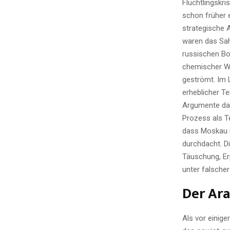
Flüchtlingskri
schon früher 
strategische 
waren das Sah
russischen Bo
chemischer Waf
geströmt. Im 
erheblicher T
Argumente daf
Prozess als T
dass Moskau ni
durchdacht. D
Täuschung, Er
unter falscher
Der Ara
Als vor einig