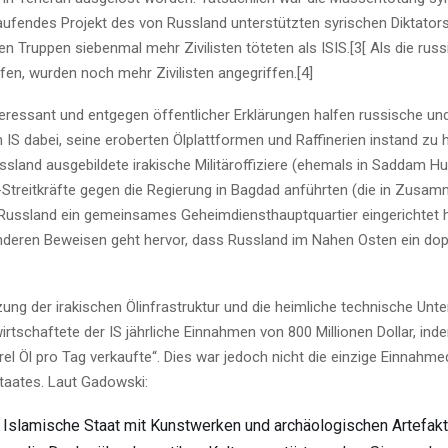
 laufendes Projekt des von Russland unterstützten syrischen Diktator
 Truppen siebenmal mehr Zivilisten töteten als ISIS.[3[ Als die rus
fen, wurden noch mehr Zivilisten angegriffen.[4]
eressant und entgegen öffentlicher Erklärungen halfen russische un
IS dabei, seine eroberten Ölplattformen und Raffinerien instand zu h
ssland ausgebildete irakische Militäroffiziere (ehemals in Saddam H
-Streitkräfte gegen die Regierung in Bagdad anführten (die in Zusam
Russland ein gemeinsames Geheimdiensthauptquartier eingerichtet h
deren Beweisen geht hervor, dass Russland im Nahen Osten ein dopp
ung der irakischen Ölinfrastruktur und die heimliche technische Unt
rtschaftete der IS jährliche Einnahmen von 800 Millionen Dollar, ind
rel Öl pro Tag verkaufte“. Dies war jedoch nicht die einzige Einnahme
taates. Laut Gadowski:
 Islamische Staat mit Kunstwerken und archäologischen Artefakte