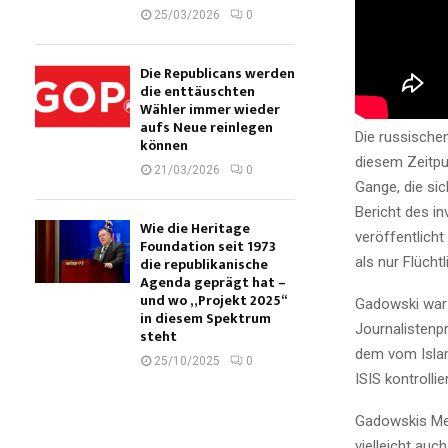
25/03/2026
0
Die Republicans werden
die enttäuschten
Wähler immer wieder
aufs Neue reinlegen
Die russischen
können
diesem Zeitpu
21/03/2026
0
Gange, die si
Bericht des i
Wie die Heritage
veröffentlich
Foundation seit 1973
die republikanische
als nur Flücht
Agenda geprägt hat –
und wo „Projekt 2025“
Gadowski war 
in diesem Spektrum
Journalistenpr
steht
dem vom Islam
25/10/2025
0
ISIS kontrolli
Gadowskis Mei
vielleicht au