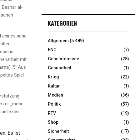
s Bashar al-
sischen
KATEGORIEN
d chinesische
Allgemein
(5.489)
alten,
ENG
(7)
usseins
Geheimdienste
(28)
menarbeit mit
atte).[5] Aus
Gesundheit
(1)
eltes Spiel
Krieg
(22)
Kultur
(1)
Medien
(36)
erstützung
em er „mehr
Politik
(57)
quelle des
RTV
(19)
Shop
(1)
Sicherheit
(17)
n. Es ist