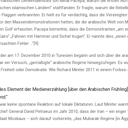
mänischen Geheimdienstes Ion Mihai Pacepa, warum die ersten Aufs
schen islamischen Ländern“ stattfanden. Er fragte, warum die Rebell
Flaggen verbrannten. Er hielt es für verdächtig, dass die Vereinigten
r den Massendemonstrationen hatten, die die arabische Welt von M
n Golf erfassten. Pacepa bemerkte, dass die Demonstranten „am e
Kairo“ „Fahnen mit Hammer und Sichel trugen“. Er nannte dies „einen
rsachten Fehler …“[9]
 der am 17. Dezember 2010 in Tunesien begann und sich über die ara
war ein Versuch, „gemäßigte“ arabische Regime hinwegzufegen. Es wa
 Freiheit oder Demokratie. Wie Richard Miniter 2011 in einem Forbes-
des Element der Medienerzählung [über den Arabischen Frühling] 
nd.“
war keine spontane Reaktion auf lokale Diktaturen. Laut Miniter war
hef General David Petraeus im Jahr 2010, dass der Iran – ein enger
taat Moskaus – sich darauf vorbereite, „das Mubarak-Regime [in Ägy