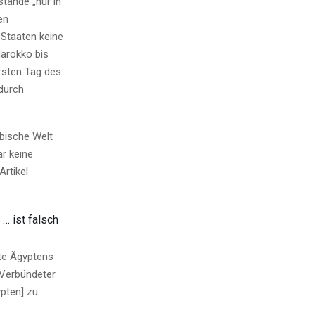
tände „nur in
en
 Staaten keine
arokko bis
rsten Tag des
 durch
bische Welt
r keine
Artikel
… ist falsch
nte Ägyptens
 Verbündeter
pten] zu