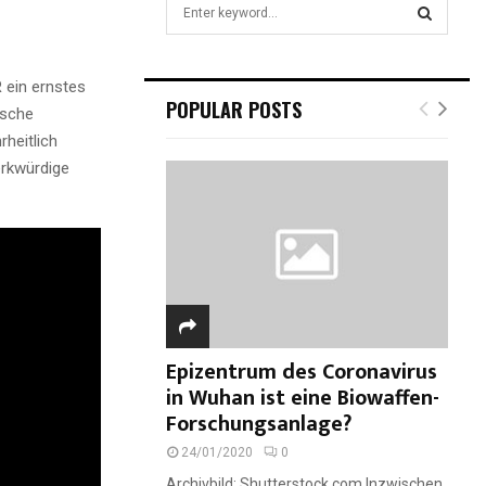
S
e
a
S
r
 ein ernstes
c
E
POPULAR POSTS
ische
h
f
heitlich
A
o
erkwürdige
r
R
:
C
H
Epizentrum des Coronavirus
in Wuhan ist eine Biowaffen-
Forschungsanlage?
24/01/2020
0
Archivbild: Shutterstock.com Inzwischen