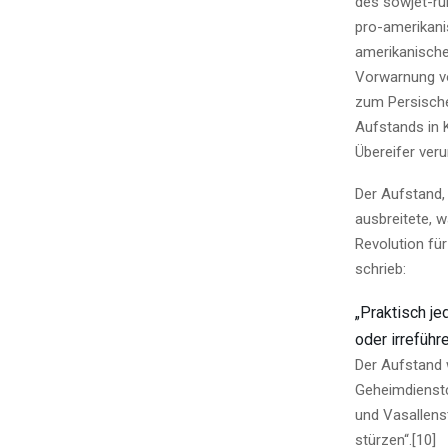
des sowjet-ru
pro-amerikani
amerikanische 
Vorwarnung vo
zum Persische
Aufstands in 
Übereifer veru
Der Aufstand,
ausbreitete, 
Revolution für
schrieb:
„Praktisch je
oder irreführe
Der Aufstand 
Geheimdienstc
und Vasallens
stürzen“.[10]