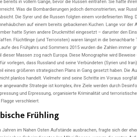
se bereits in vollem Gange, bevor die Russen eintrafen. Sie hatte ihr
erreicht. Was die Bombardierungen jedoch demonstrierten, war Russ
Absicht. Die Syrer und die Russen folgten einem vordefinierten Weg.
nehäubchen auf einem bereits gebackenen Kuchen. Lange vor der A
mber hatte Syrien andere Druckmittel eingesetzt – darunter den Ein
fen. Flüchtlinge (und Terroristen) waren längst in die benachbarte 
Laufe des Frühjahrs und Sommers 2015 wurden die Zahlen immer grö
eil dieser Massen zog nach Europa. Diese Monographie wird Beweise
ür vorlegen, dass Russland und seine Verbündeten (Syrien und Iran)
eil eines größeren strategischen Plans in Gang gesetzt haben. Die Au
cht planlos handelt. Vielmehr sind seine Schritte im Voraus sorgfäl
ie angewandte Strategie ist komplex, ihre Ziele werden durch Desinf
pressung und Erpressung, organisierte Kriminalität und terroristisch
 Flagge verschleiert.
bische Frühling
en Jahren im Nahen Osten Aufstände ausbrachen, fragte sich der eh