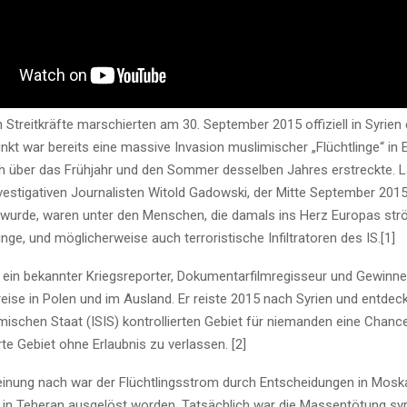
 Streitkräfte marschierten am 30. September 2015 offiziell in Syrien 
nkt war bereits eine massive Invasion muslimischer „Flüchtlinge“ in 
ch über das Frühjahr und den Sommer desselben Jahres erstreckte. 
nvestigativen Journalisten Witold Gadowski, der Mitte September 201
t wurde, waren unter den Menschen, die damals ins Herz Europas st
linge, und möglicherweise auch terroristische Infiltratoren des IS.[1]
ein bekannter Kriegsreporter, Dokumentarfilmregisseur und Gewinne
eise in Polen und im Ausland. Er reiste 2015 nach Syrien und entdeck
ischen Staat (ISIS) kontrollierten Gebiet für niemanden eine Chanc
erte Gebiet ohne Erlaubnis zu verlassen. [2]
nung nach war der Flüchtlingsstrom durch Entscheidungen in Mosk
ch in Teheran ausgelöst worden. Tatsächlich war die Massentötung sy