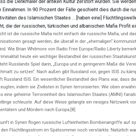
ass die Denkmäler der antiken Kultur zerstört wurden. Sie werden
 Einnahmen. In 90 Prozent der Fälle geschieht dies durch die r
tivitäten des Islamischen Staates … [haben eine] Flüchtlingswell
t, die der russischen, türkischen und albanischen Mafia Profit ein
icht ist die russische Mafia nicht einfach die russische Mafia, und d
nisationen gesagt werden, die überall in der „ehemaligen“ kommunis
ind. Wie Brian Whitmore von Radio Free Europe/Radio Liberty bemerkte
riminalität heute ein wichtiger Bestandteil der russischen Staatskunst
eht Russlands Spiel darin, „Europa und in geringerem Maße die Vere
hmatt zu setzen“. Nach außen gibt Russland vor, gegen ISIS zu kämp
ilft Russland ISIS. Ein wesentlicher Bestandteil des Plans war, dass di
zeugten, indem sie Zivilisten in Syrien terrorisierten. Wie oben erwähn
s eine geheime Terroreinheit des Islamischen Staates (AMNI) fanatis
htlinge schleuste. Auf diese Weise gelangte ein riesiges Netzwerk vo
entätern und Mördern nach Europa.[8]
kunft in Syrien flogen russische Lufteinheiten Bombenangriffe auf sy
as den Flüchtlingsstrom im Spätsommer noch verstärkte. Natürlich war