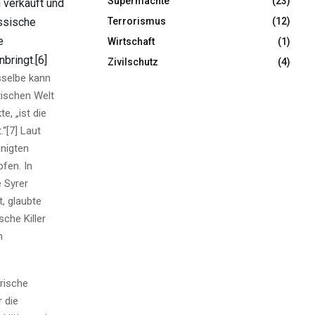
Supermächte
(23)
 verkauft und
Terrorismus
(12)
ussische
e
Wirtschaft
(1)
bringt.[6]
Zivilschutz
(4)
asselbe kann
tischen Welt
, „ist die
.“[7] Laut
inigten
fen. In
e Syrer
t, glaubte
che Killer
n
rische
 die