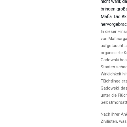
nicht wahr, d
bringen große
Mafia. Die Ak
hervorgebrach
In dieser Hins
von Mafiaorga
aufgetaucht s
organisierte K
Gadowski best
Staaten schac
Wirklichkeit h
Flüchtlinge er
Gadowski, das
unter die Flüc
Selbstmordatt
Nach ihrer An
Zivilisten, w