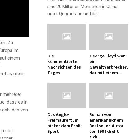
sind 20 Millionen Menschen in China
unter Quarantäne und die...
ein. Zu
Europa im
Die
George Floyd war
Laut einem
kommentierten
ein
5
Nachrichten des
Gewaltverbrecher,
Tages
der mit einem...
römten, mehr
r mehrerer
te, dass es in
e gab, das von
Das Anglo-
Roman von
Freimaurertum
amerikanischem
hinter dem Profi-
Bestseller-Autor
Sport
von 1981 dreht
au und
sich...
rischer