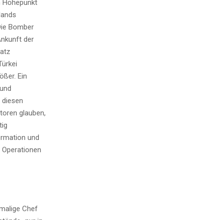
en Höhepunkt
lands
 Die Bomber
nkunft der
satz
Türkei
ßer. Ein
 und
 diesen
toren glauben,
tig
ormation und
e Operationen
emalige Chef