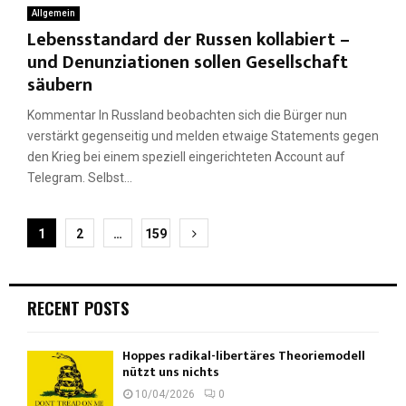
Allgemein
Lebensstandard der Russen kollabiert –
und Denunziationen sollen Gesellschaft
säubern
Kommentar In Russland beobachten sich die Bürger nun
verstärkt gegenseitig und melden etwaige Statements gegen
den Krieg bei einem speziell eingerichteten Account auf
Telegram. Selbst...
Seitennummerierung
1
2
…
159
der
Beiträge
RECENT POSTS
Hoppes radikal-libertäres Theoriemodell
nützt uns nichts
10/04/2026
0