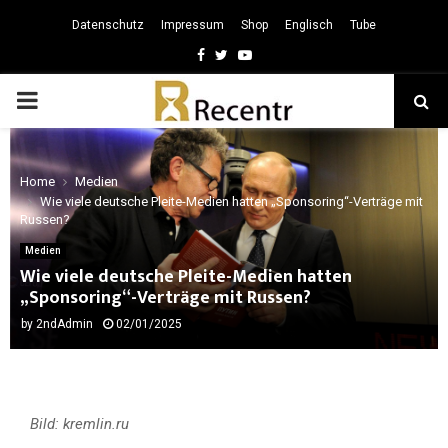
Datenschutz
Impressum
Shop
Englisch
Tube
Facebook
Twitter
Youtube
PRIMARY
MENU
Home
Medien
Wie viele deutsche Pleite-Medien hatten „Sponsoring“-Verträge mit
Russen?
Medien
Wie viele deutsche Pleite-Medien hatten
„Sponsoring“-Verträge mit Russen?
by
2ndAdmin
02/01/2025
Bild: kremlin.ru