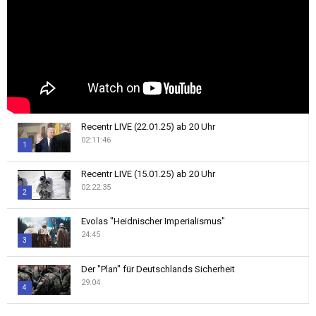
Recentr LIVE (22.01.25) ab 20 Uhr
02:11:46
1
Thumbnail
Recentr LIVE (15.01.25) ab 20 Uhr
youtube
02:22:35
2
Thumbnail
Evolas "Heidnischer Imperialismus"
youtube
24:45
3
Thumbnail
Der "Plan" für Deutschlands Sicherheit
youtube
29:04
4
Thumbnail