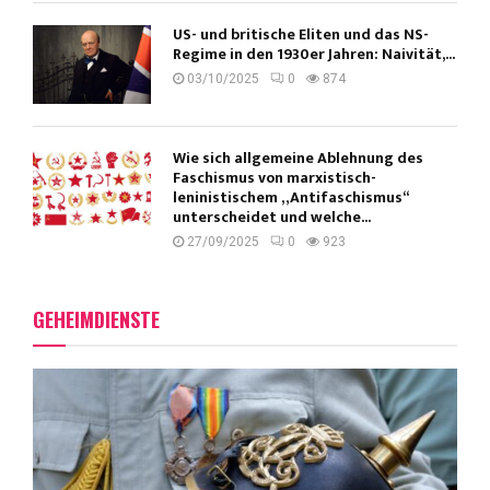
US- und britische Eliten und das NS-
Regime in den 1930er Jahren: Naivität,...
03/10/2025
0
874
Wie sich allgemeine Ablehnung des
Faschismus von marxistisch-
leninistischem „Antifaschismus“
unterscheidet und welche...
27/09/2025
0
923
GEHEIMDIENSTE