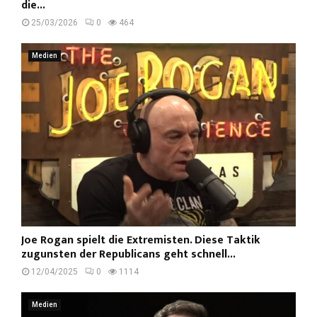
die...
25/03/2026
0
464
Medien
Joe Rogan spielt die Extremisten. Diese Taktik
zugunsten der Republicans geht schnell...
12/04/2025
0
1114
Medien