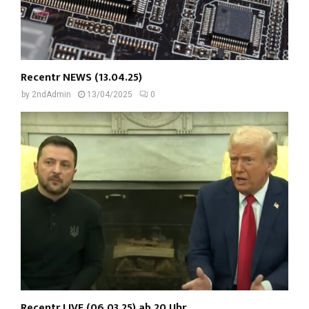
Recentr NEWS (13.04.25)
by
2ndAdmin
13/04/2025
0
Recentr LIVE (06.03.25) ab 20 Uhr