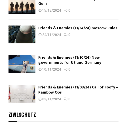
Guns
15/12/2024
0
Friends & Enemies (11/24/24) Moscow Rules
24/11/2024
0
Friends & Enemies (11/10/24) New
governments for US and Germany
10/11/2024
0
Friends & Enemies (11/03/24) Call of Foofy –
Rainbow Ops
03/11/2024
0
ZIVILSCHUTZ