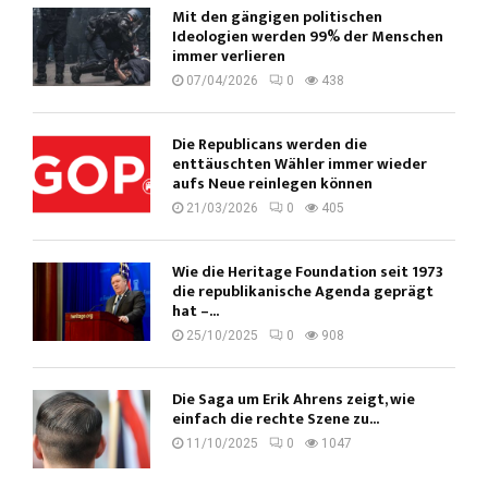
Mit den gängigen politischen
Ideologien werden 99% der Menschen
immer verlieren
07/04/2026
0
438
Die Republicans werden die
enttäuschten Wähler immer wieder
aufs Neue reinlegen können
21/03/2026
0
405
Wie die Heritage Foundation seit 1973
die republikanische Agenda geprägt
hat –...
25/10/2025
0
908
Die Saga um Erik Ahrens zeigt, wie
einfach die rechte Szene zu...
11/10/2025
0
1047