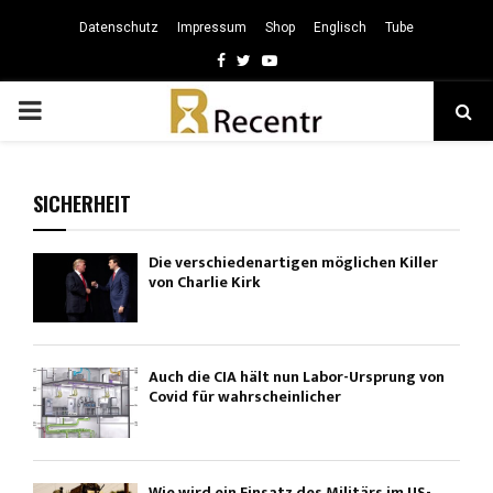
Datenschutz
Impressum
Shop
Englisch
Tube
Facebook
Twitter
Youtube
PRIMARY
MENU
SICHERHEIT
Die verschiedenartigen möglichen Killer
von Charlie Kirk
Auch die CIA hält nun Labor-Ursprung von
Covid für wahrscheinlicher
Wie wird ein Einsatz des Militärs im US-