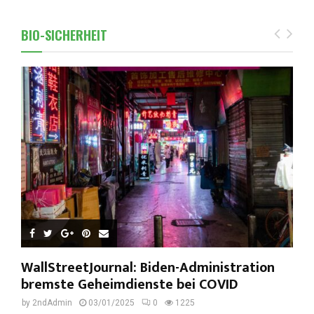
BIO-SICHERHEIT
WallStreetJournal: Biden-Administration
bremste Geheimdienste bei COVID
by
2ndAdmin
03/01/2025
0
1225