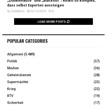
„Dunkelflaute“ und „Blackout“: Risiko so komplex,
dass selbst Experten aussteigen
by
2ndAdmin
03/12/2024
0
LOAD MORE POSTS
POPULAR CATEGORIES
Allgemein
(5.489)
Politik
(57)
Medien
(36)
Geheimdienste
(28)
Supermächte
(23)
Krieg
(22)
RTV
(19)
Sicherheit
(17)