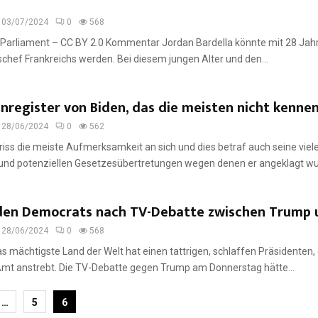
03/07/2024
0
568
 Parliament – CC BY 2.0 Kommentar Jordan Bardella könnte mit 28 Jah
chef Frankreichs werden. Bei diesem jungen Alter und den...
nregister von Biden, das die meisten nicht kenne
28/06/2024
0
562
iss die meiste Aufmerksamkeit an sich und dies betraf auch seine viel
und potenziellen Gesetzesübertretungen wegen denen er angeklagt wurd
 den Democrats nach TV-Debatte zwischen Trump 
28/06/2024
0
568
mächtigste Land der Welt hat einen tattrigen, schlaffen Präsidenten, 
Amt anstrebt. Die TV-Debatte gegen Trump am Donnerstag hätte...
nummerierung
…
5
6