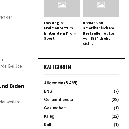
ren der
Das Anglo-
Roman von
Freimaurertum
amerikanischem
hinter dem Profi-
Bestseller-Autor
Sport
von 1981 dreht
n
sich...
en
KATEGORIEN
e. Bei Joe...
Allgemein
(5.489)
und Biden
ENG
(7)
Geheimdienste
(28)
der weitere
Gesundheit
(1)
Krieg
(22)
Kultur
(1)