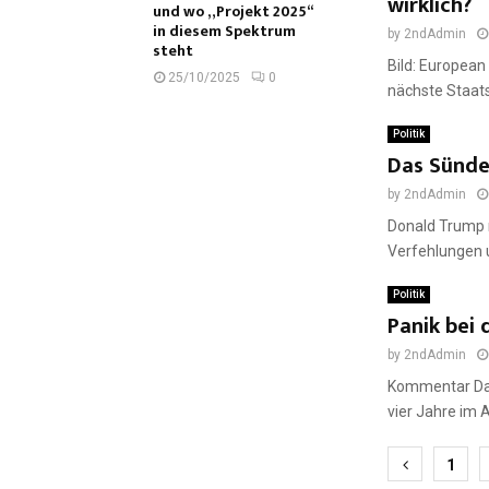
wirklich?
und wo „Projekt 2025“
in diesem Spektrum
by
2ndAdmin
steht
Bild: European
25/10/2025
0
nächste Staats
Politik
Das Sünde
by
2ndAdmin
Donald Trump r
Verfehlungen 
Politik
Panik bei
by
2ndAdmin
Kommentar Das 
vier Jahre im 
Seiten
1