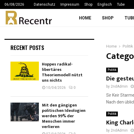
06/08/2026
Datenschutz
Impressum
Shop
Englisch
Tube
HOME
SHOP
TUB
RECENT POSTS
Home
Politik
Categor
Hoppes radikal-
libertäres
Politik
Theoriemodell nützt
Die gesteu
uns nichts
by
2ndAdmin
10/04/2026
0
Sir Keir Starm
Nach den üblic
Mit den gängigen
politischen Ideologien
Politik
werden 99% der
King Char
Menschen immer
verlieren
by
2ndAdmin