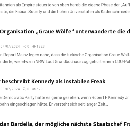
annien als Empire steuerte von oben herab die eigene Phase der „Aufk
ste, die Fabian Society und die hohen Universitäten als Kaderschmieden
 Organisation „Graue Wölfe“ unterwanderte die 
04/07/2024
0
1823
 Report Mainz legen nahe, dass die türkische Organisation Graue Wölf
anderte, wie etwa in NRW. Laut Grundbuchauszug gehört einem CDU-Polit
r beschreibt Kennedy als instabilen Freak
03/07/2024
0
629
Democratic Party hätte es gerne gesehen, wenn Robert F. Kennedy Jr. 
bahn eingeschlagen hätte. Er versteht sich seit langer Zeit...
rdan Bardella, der mögliche nächste Staatschef Fr