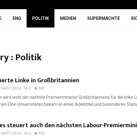
E
ENG
POLITIK
MEDIEN
SUPERMÄCHTE
SI
y : Politik
erte Linke in Großbritannien
04/07/2024
0
582
er wird wohl der nächste Premierminister Großbritanniens für die linke L
hen Elite-Universitäten bekam er einen Adelstitel und besonderen Status
les steuert auch den nächsten Labour-Premiermini
04/07/2024
0
552