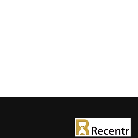
der
Beiträg