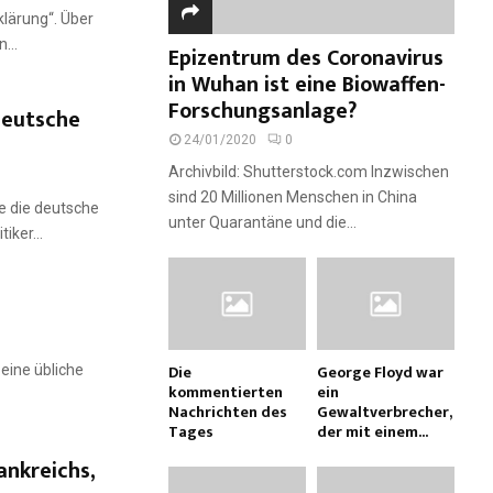
lärung“. Über
...
Epizentrum des Coronavirus
in Wuhan ist eine Biowaffen-
Forschungsanlage?
deutsche
24/01/2020
0
Archivbild: Shutterstock.com Inzwischen
sind 20 Millionen Menschen in China
e die deutsche
unter Quarantäne und die...
iker...
Die
George Floyd war
eine übliche
kommentierten
ein
Nachrichten des
Gewaltverbrecher,
Tages
der mit einem...
ankreichs,